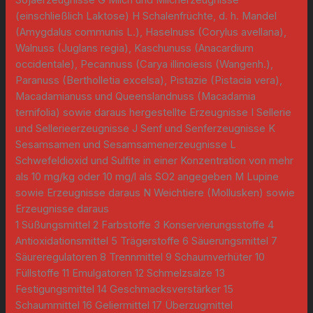
(einschließlich Laktose) H Schalenfrüchte, d. h. Mandel
(Amygdalus communis L.), Haselnuss (Corylus avellana),
Walnuss (Juglans regia), Kaschunuss (Anacardium
occidentale), Pecannuss (Carya illinoiesis (Wangenh.),
Paranuss (Bertholletia excelsa), Pistazie (Pistacia vera),
Macadamianuss und Queenslandnuss (Macadamia
ternifolia) sowie daraus hergestellte Erzeugnisse I Sellerie
und Sellerieerzeugnisse J Senf und Senferzeugnisse K
Sesamsamen und Sesamsamenerzeugnisse L
Schwefeldioxid und Sulfite in einer Konzentration von mehr
als 10 mg/kg oder 10 mg/l als SO2 angegeben M Lupine
sowie Erzeugnisse daraus N Weichtiere (Mollusken) sowie
Erzeugnisse daraus
1 Süßungsmittel 2 Farbstoffe 3 Konservierungsstoffe 4
Antioxidationsmittel 5 Trägerstoffe 6 Säuerungsmittel 7
Säureregulatoren 8 Trennmittel 9 Schaumverhüter 10
Füllstoffe 11 Emulgatoren 12 Schmelzsalze 13
Festigungsmittel 14 Geschmacksverstärker 15
Schaummittel 16 Geliermittel 17 Überzugmittel