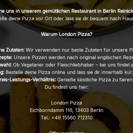
e uns in unserem gemütlichen Restaurant in Berlin Reinic
eße deine Pizza vor Ort oder lass sie dir bequem nach Hause
Warum London Pizza?
he Zutaten:
Wir verwenden nur beste Zutaten für unsere P
zepte:
Unsere Pizzen werden nach original englischen Reze
wahl:
Ob Vegetarier oder Fleischliebhaber – bei uns findet 
g:
Bestelle deine Pizza online und lass sie dir innerhalb kürz
reis-Leistungs-Verhältnis:
Genieße köstliche Pizza zu fairen
Du findest uns hier:
London Pizza
Eichborndamm 116, 13403 Berlin
Tel.: +49 15560 712310