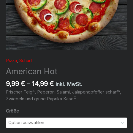
Pizza
,
Scharf
American Hot
Preisspanne:
9,99
€
–
14,99
€
inkl. MwSt.
9,99 €
A
6
Frischer Teig
, Peperoni Salami, Jalapenopfeffer scharf
,
bis
G
Zwiebeln und grüne Paprika Käse
14,99 €
Größe