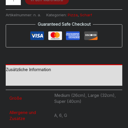
Hot
Menge
Artikelnummer:
n. a.
Kategorien:
Pizza
,
Scharf
Guaranteed Safe Checkout
Zusätzliche Information
Rezensionen (0)
Medium (26cm), Large (32cm),
Größe
Super (40cm)
Allergene und
A, 6, G
Zusätze