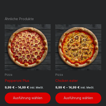
Ähnliche Produkte
Pizza
Pizza
Pepperoni Plus
Chicken eater
Preisspanne:
Preisspanne:
9,99
€
–
14,99
€
9,99
€
–
14,99
€
inkl. MwSt.
inkl. MwSt.
9,99 €
9,99 €
Dieses
Di
bis
bis
Ausführung wählen
Ausführung wählen
Produkt
Pr
14,99 €
14,99 €
weist
we