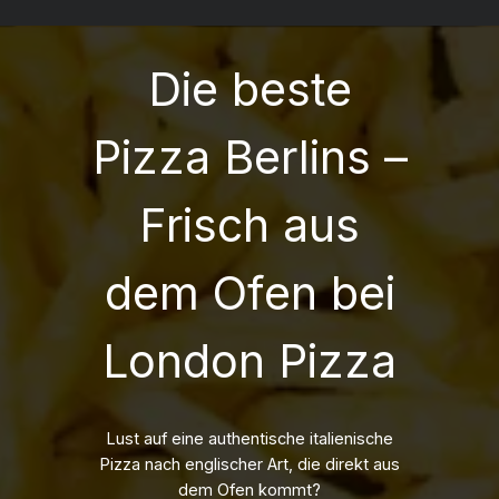
Die
Di
Optionen
Op
können
kö
Die beste
auf
auf
der
de
Pizza Berlins –
Produktseite
Pr
gewählt
ge
werden
we
Frisch aus
dem Ofen bei
London Pizza
Lust auf eine authentische italienische
Pizza nach englischer Art, die direkt aus
dem Ofen kommt?