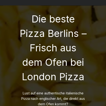
Die
Di
Optionen
Op
können
kö
Die beste
auf
auf
der
de
Pizza Berlins –
Produktseite
Pr
gewählt
ge
werden
we
Frisch aus
dem Ofen bei
London Pizza
Lust auf eine authentische italienische
Pizza nach englischer Art, die direkt aus
dem Ofen kommt?