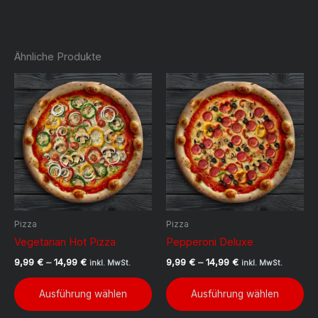
Ähnliche Produkte
Pizza
Pizza
Vegetarian Hot Pizza
Pepperoni Deluxe
Preisspanne:
Preisspanne:
9,99
€
–
14,99
€
9,99
€
–
14,99
€
inkl. MwSt.
inkl. MwSt.
9,99 €
9,99 €
Dieses
Di
bis
bis
Ausführung wählen
Ausführung wählen
Produkt
Pr
14,99 €
14,99 €
weist
we