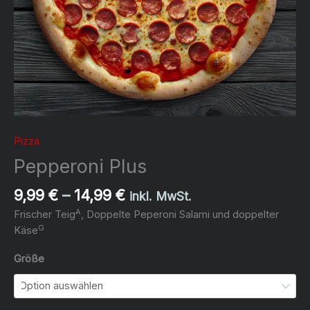
Pizza
Pepperoni Plus
Preisspanne:
9,99
€
–
14,99
€
inkl. MwSt.
9,99 €
A
Frischer Teig
, Doppelte Peperoni Salami und doppelter
bis
G
Käse
14,99 €
Größe