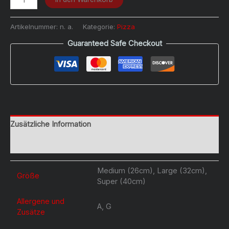
Plus
Menge
Artikelnummer:
n. a.
Kategorie:
Pizza
Guaranteed Safe Checkout
Zusätzliche Information
Rezensionen (0)
Medium (26cm), Large (32cm),
Größe
Super (40cm)
Allergene und
A, G
Zusätze